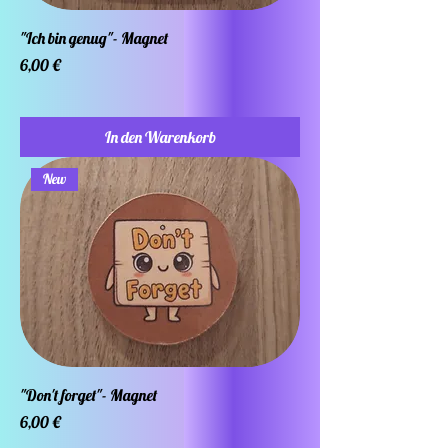
"Ich bin genug"- Magnet
Preis
6,00 €
In den Warenkorb
New
"Don't forget"- Magnet
Preis
6,00 €