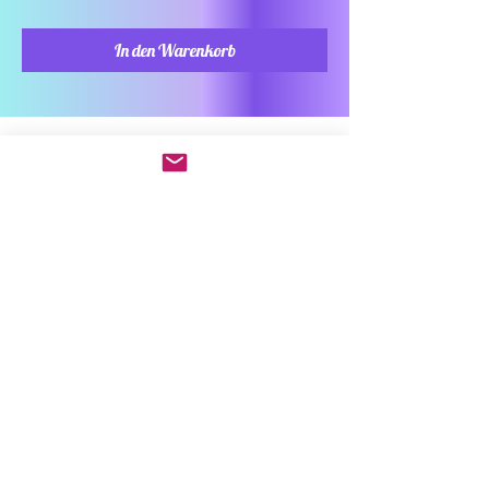
In den Warenkorb
Kreativstudioinfo Ramona
Kopplow
"Hol Dir Post aus 
Monas Kreativ-
Scheune"
„Melde dich für meinen 
Newsletter an und verpasse 