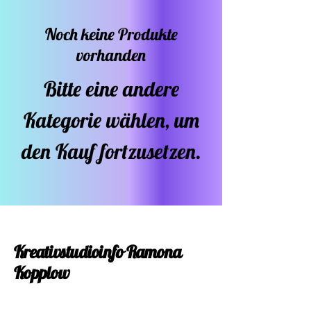
Noch keine Produkte
vorhanden
Bitte eine andere
Kategorie wählen, um
den Kauf fortzusetzen.
Kreativstudioinfo Ramona
Kopplow