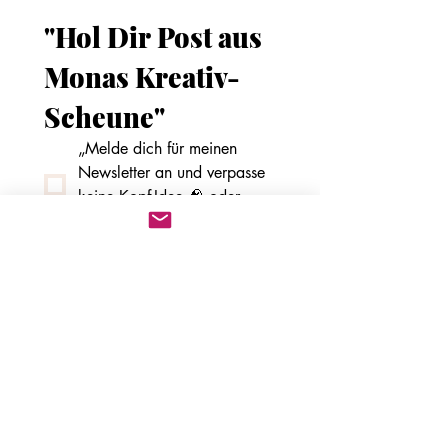
"Hol Dir Post aus 
Monas Kreativ-
Scheune"
„Melde dich für meinen 
Newsletter an und verpasse 
keine Kopf-Idee 🧠 oder 
Block-Notiz 📝 mehr!“
*
Vorname
*
E-Mail-Adresse
*
Ab in die Scheune! 🏠