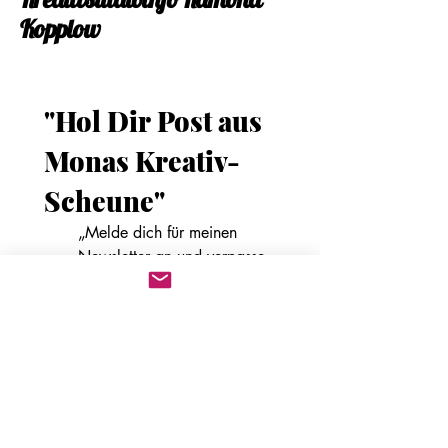
Kopplow
"Hol Dir Post aus 
Monas Kreativ-
Scheune"
„Melde dich für meinen 
Newsletter an und verpasse 
keine Kopf-Idee 🧠 oder 
Block-Notiz 📝 mehr!“
*
Vorname
*
E-Mail-Adresse
*