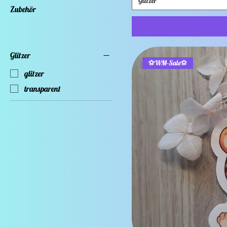
Glitzer
Zubehör
Glitzer
⚽WM-Sale⚽
glitzer
transparent