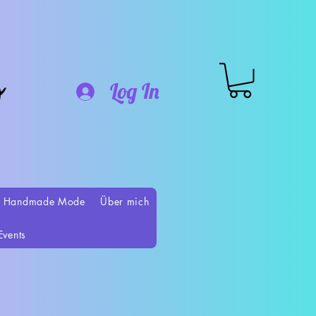
o
Log In
 Handmade Mode
Über mich
Events