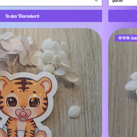
Glitzer
In den Warenkorb
⚽WM-Sal