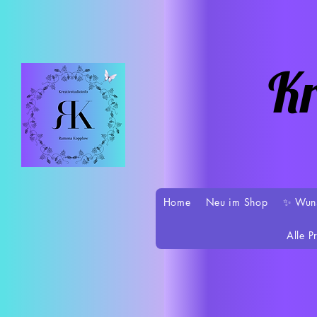
Kr
Home
Neu im Shop
✨ Wun
Alle P