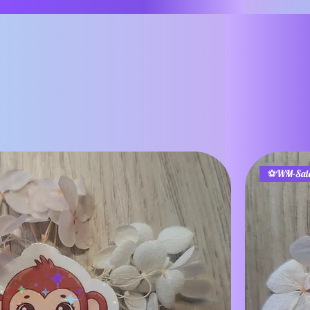
⚽WM-Sal