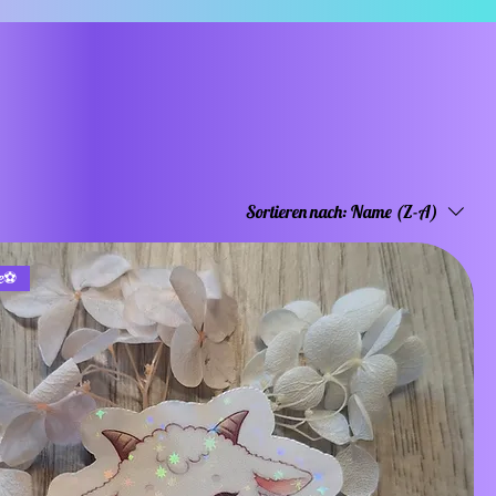
Sortieren nach:
Name (Z-A)
e⚽