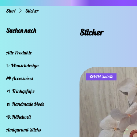
Start
Sticker
Suchen nach
Sticker
Alle Produkte
✨ Wunschdesign
⚽WM-Sale⚽
🎁 Accessoires
🥤 Trinkgefäße
🧣 Handmade Mode
🧶 Häkelwelt
Amigurumi-Sticks