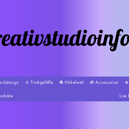
eativstudioinf
schdesign
🥤 Trinkgefäße
🧶 Häkelwelt
🎁 Accessoires

rodukte
Live 