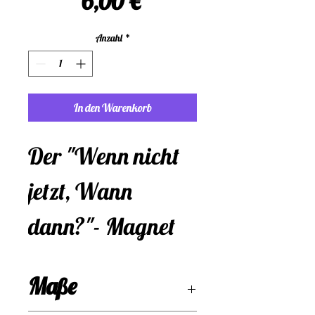
Preis
6,00 €
Anzahl
*
In den Warenkorb
Der "Wenn nicht 
jetzt, Wann 
dann?"- Magnet 
ist das perfekte 
Maße
Accessoire für alle, 