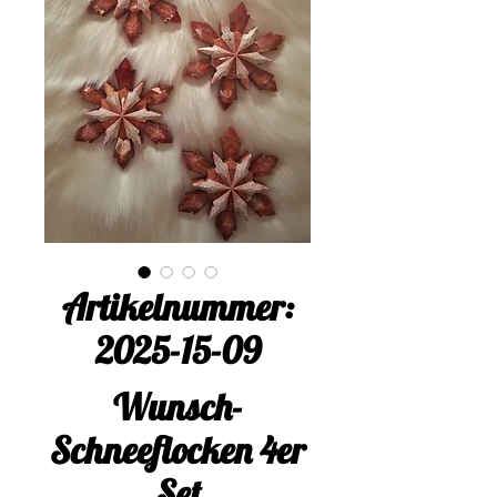
Artikelnummer:
2025-15-09
Wunsch-
Schneeflocken 4er
Set