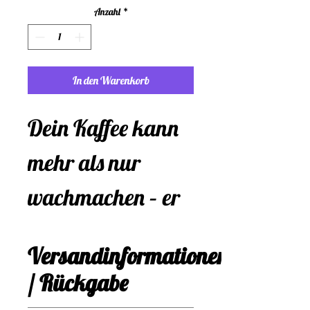
Anzahl
*
In den Warenkorb
Dein Kaffee kann
mehr als nur
wachmachen – er
kann dich daran
Versandinformationen
erinnern, wo die
/ Rückgabe
Reise hingeht. Mit