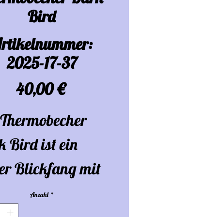
Bird
rtikelnummer:
2025-17-37
Preis
40,00 €
 Thermobecher
 Bird ist ein
er Blickfang mit
em einzigartigen
Anzahl
*
gn, das mit