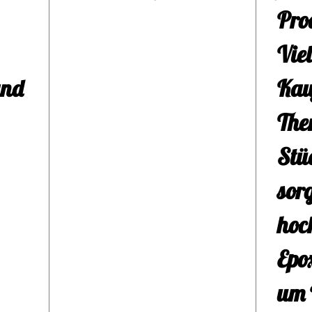
erm
Pro
am 
Vie
trin
and
Kau
Fas
The
von 
Stü
idea
sorg
ode
hoc
Get
Epo
Ther
um 