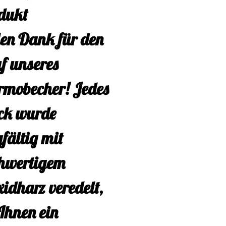
untern wird mehr
dukt
Tag zu
len Dank für den
ken. Mit einem
f unseres
sungsvermögen
rmobecher! Jedes
600 ml ist sie
ck wurde
l für Kaffee, Tee
fältig mit
r andere
hwertigem
ränke. Jeder
xidharz veredelt,
mobecher ist ein
Ihnen ein