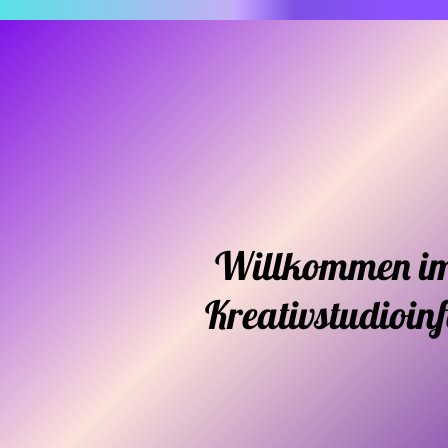
Willkommen i
Kreativstudioin