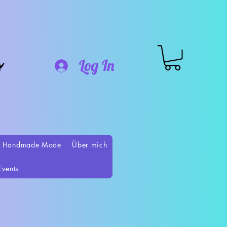
o
Log In
 Handmade Mode
Über mich
Events