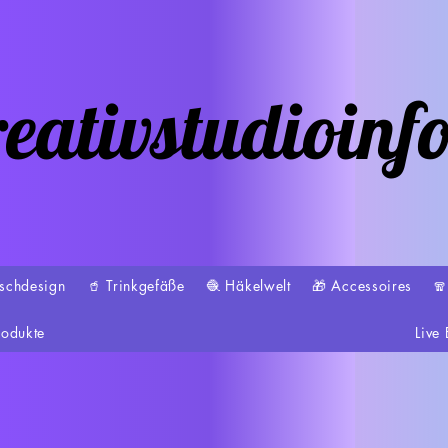
eativstudioinf
schdesign
🥤 Trinkgefäße
🧶 Häkelwelt
🎁 Accessoires

rodukte
Live 