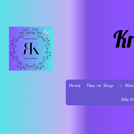
Kr
Home
Neu im Shop
✨ Wun
Alle P