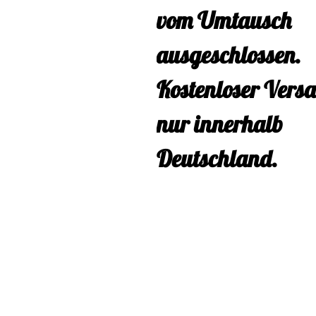
vom Umtausch
ausgeschlossen.
Kostenloser Vers
nur innerhalb
Deutschland.