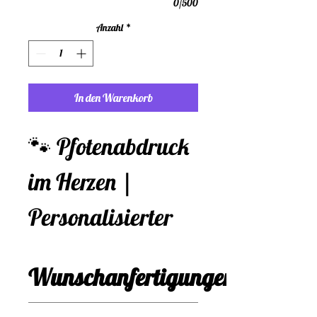
0/500
Anzahl
*
In den Warenkorb
🐾 Pfotenabdruck
im Herzen |
Personalisierter
Erinnerungs-
Wunschanfertigungen
Schlüsselanhänge