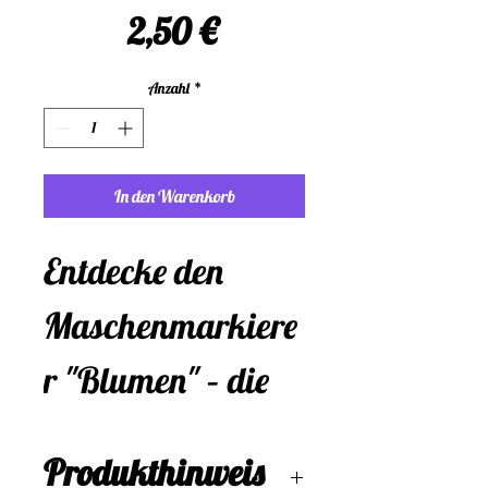
Preis
2,50 €
Anzahl
*
In den Warenkorb
Entdecke den
Maschenmarkiere
r "Blumen" – die
perfekte Lösung
Produkthinweis