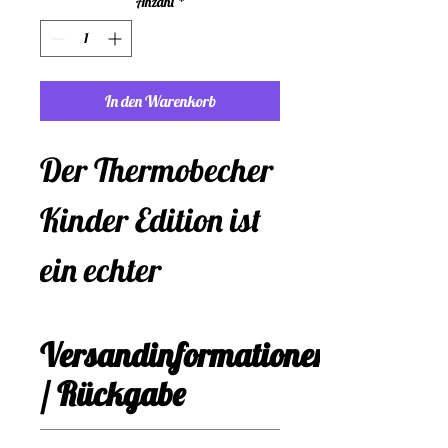
Anzahl
*
In den Warenkorb
Der Thermobecher
Kinder Edition ist
ein echter
Blickfang mit
Versandinformationen
seinem
/ Rückgabe
einzigartigen