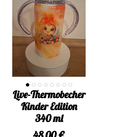
Live-Thermobecher
Kinder Edition
340 ml
Preis
48,00 €