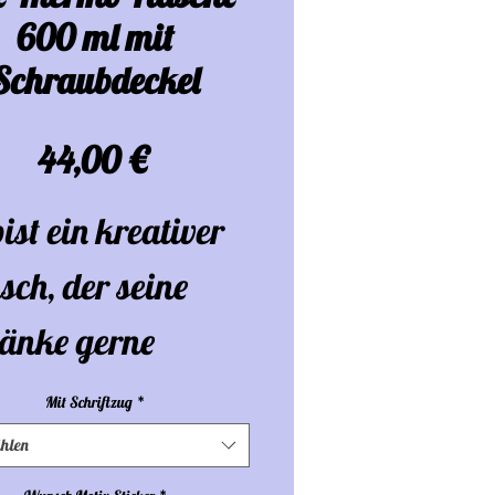
600 ml mit
Schraubdeckel
Preis
44,00 €
ist ein kreativer
ch, der seine
ränke gerne
voll und
Mit Schriftzug
*
viduell genießt?
hlen