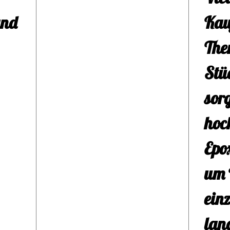
Bli
and
Kau
Was
The
kann
Stü
Liv
sorg
oder
hoc
pers
Epo
Wha
um 
besp
ein
dich
lan