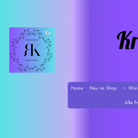
Kr
Home
Neu im Shop
✨ Wun
Alle P