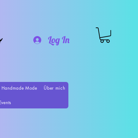
o
Log In
 Handmade Mode
Über mich
Events