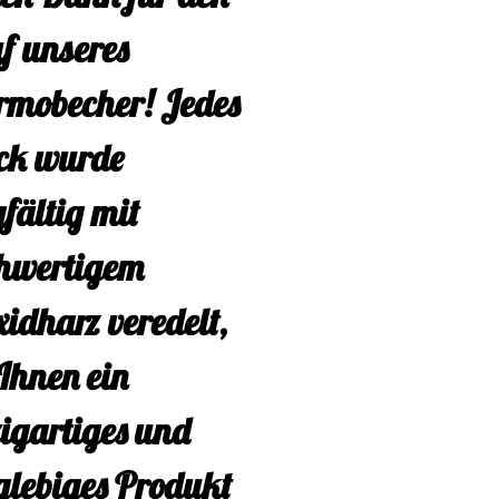
ng? Kein Problem!
f unseres
 machbar ist,
rmobecher! Jedes
st du dir hier im
ck wurde
e zusammenstellen
fältig mit
 mit mit
hwertigem
önlich über
xidharz veredelt,
tsApp
Ihnen ein
rechen. Ob für
zigartiges und
 selbst oder als
glebiges Produkt