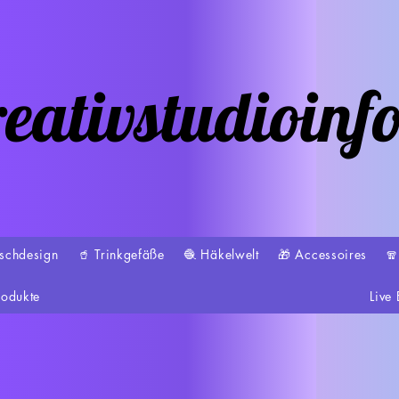
eativstudioinf
schdesign
🥤 Trinkgefäße
🧶 Häkelwelt
🎁 Accessoires

rodukte
Live 