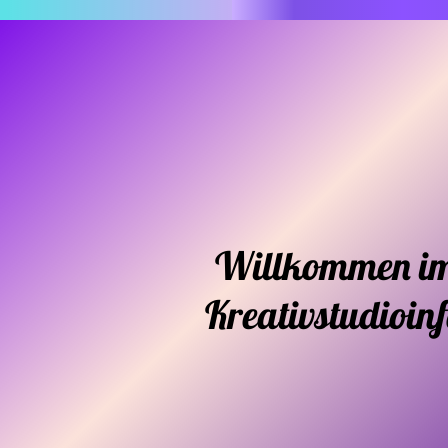
Willkommen i
Kreativstudioin