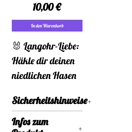
Preis
10,00 €
In den Warenkorb
🐰 Langohr-Liebe:
Häkle dir deinen
niedlichen Hasen
mit kleiner
Sicherheitshinweise
Karotte!
⚖️ Rechtliches &
Suchst du nach
Infos zum