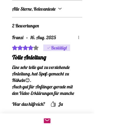
(Copyright): Diese
Kuscheltier. Nach
eigenes,
Alle Sterne, Relevanteste
Anleitung ist mein
dem Kauf steht dir
zuckersüßes
2 Bewertungen
geistiges
die Datei sofort
Kaffeeglas mit
Franzi
•
16. Aug. 2025
Eigentum. Mit dem
zum Download
seinem besten
Mit 4 von 5 Sternen bewertet.
Bestätigt
Kauf akzeptierst
Tolle Anleitung
bereit.
Freund, dem
Eine sehr tolle gut zu verstehende
du folgende
Anleitung, hat Spaß gemacht zu
kleinen Keks.
Häkeln😊.
Bedingungen:
Auch gut für Anfänger,gerade mit
Das Beste daran:
den Video Erklärungen für manche
Keine
Schritte .
War das hilfreich?
Ja
Dieses Set sieht
Vielen Dank 🫶
Weitergabe: Die
nicht nur zum
Renate
•
05. Juli 2025
Anleitung (oder