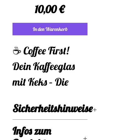
Preis
10,00 €
In den Warenkorb
☕️ Coffee First!
Dein Kaffeeglas
mit Keks – Die
perfekte Kombi für
Sicherheitshinweise
Häkelfans
⚖️ Rechtliches &
Bist du auch ein
Infos zum