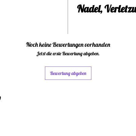
erl
Nadel, Verletz
Dies
Helf
have
Noch keine Bewertungen vorhanden
Jetzt die erste Bewertung abgeben.
ger
Bewertung abgeben
hers
sich
w
einf
sich