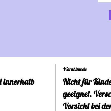
befe
sein
Desi
Ihne
Läch
Warnhinweis
Lipp
i innerhalb
Nicht für Kind
Sie 
geeignet. Versc
Näh
Vorsicht bei de