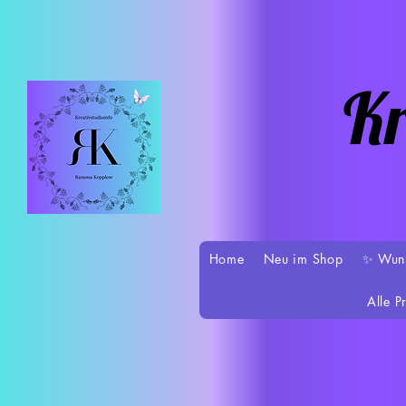
Kr
Home
Neu im Shop
✨ Wun
Alle P