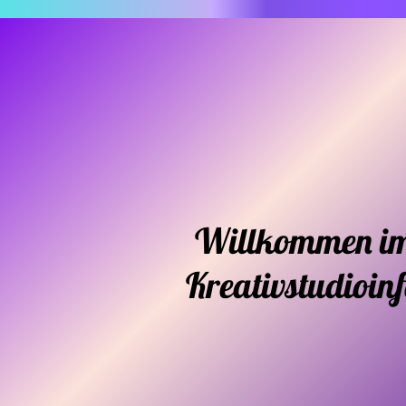
Willkommen i
Kreativstudioin