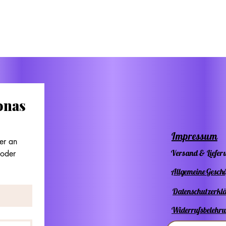
Stic
lass
Ihre
Proj
Etw
nas 
ent
Impressum
r an 
Wich
Versand & Liefer
oder 
Allgemeine Gesch
Datenschutzerkl
Widerrufsbelehr