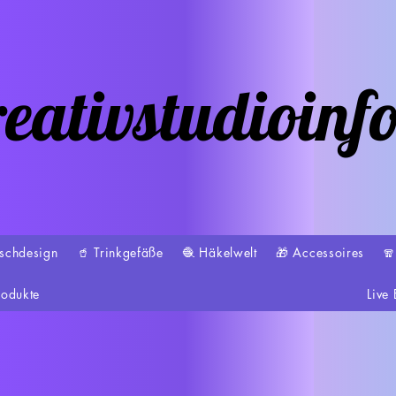
eativstudioinf
schdesign
🥤 Trinkgefäße
🧶 Häkelwelt
🎁 Accessoires

rodukte
Live 