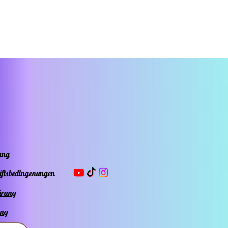
k unterstützen
en. Verleihen Sie
n kreativen
ekten das gewisse
as mit unserem
zückenden
tel - Stick.
ung
äftsbedingenungen
ärung
ung