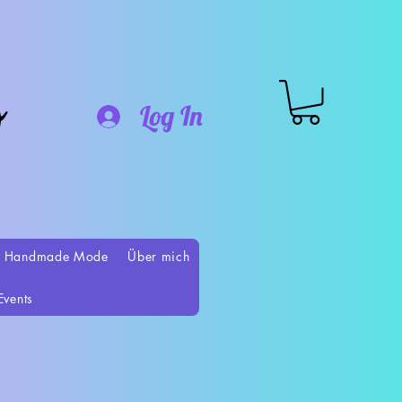
o
Log In
 Handmade Mode
Über mich
Events