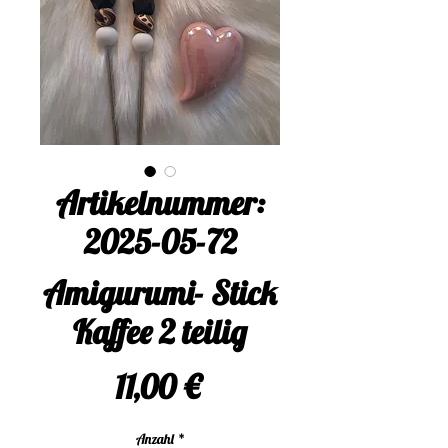
Artikelnummer:
2025-05-72
Amigurumi- Stick
Kaffee 2 teilig
Preis
11,00 €
Anzahl
*