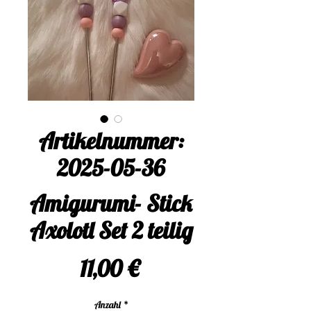
Artikelnummer:
2025-05-36
Amigurumi- Stick
Axolotl Set 2 teilig
Preis
11,00 €
Anzahl
*