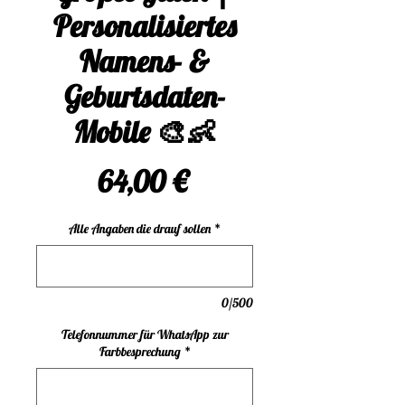
Personalisiertes
Namens- &
Geburtsdaten-
Mobile 🎨👶
Preis
64,00 €
Alle Angaben die drauf sollen
*
0/500
Telefonnummer für WhatsApp zur
Farbbesprechung
*