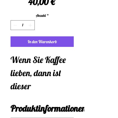
Preis
40,00 €
Anzahl
*
In den Warenkorb
Wenn Sie Kaffee 
lieben, dann ist 
dieser 
Kettenanhänger 
Produktinformationen
genau das 