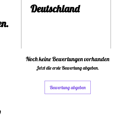
das 
Deutschland
Anh
en.
ein
Led
geli
Noch keine Bewertungen vorhanden
Jetzt die erste Bewertung abgeben.
dami
Bewertung abgeben
Must
dein
w
einz