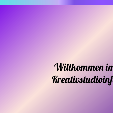
Willkommen i
Kreativstudioin