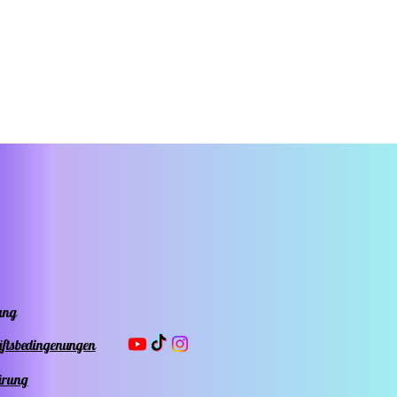
änger eignet sich
 ideal als
henk für deine
en - ein
viduelles und
tives Accessoire,
jedes Outfit
eppt. Hol dir jetzt
ung
äftsbedingenungen
 Kettenanhänger
ärung