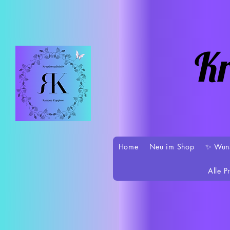
Kr
Home
Neu im Shop
✨ Wun
Alle P