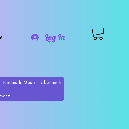
o
Log In
 Handmade Mode
Über mich
Events