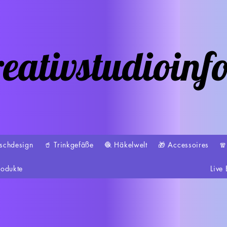
eativstudioinf
schdesign
🥤 Trinkgefäße
🧶 Häkelwelt
🎁 Accessoires

rodukte
Live 