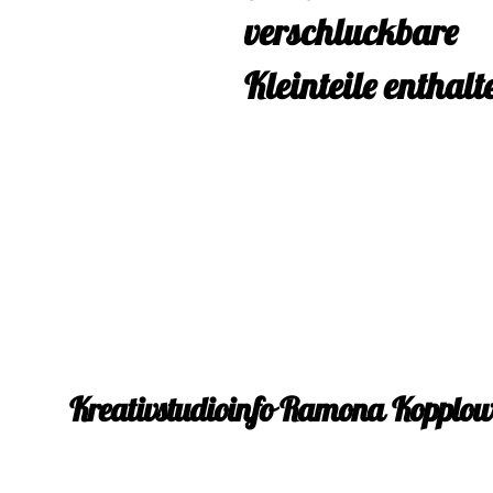
verschluckbare
Kleinteile enthalt
Kreativstudioinfo Ramona Kopplo