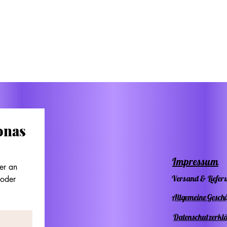
Anh
auch
Gesc
Lieb
indi
krea
nas 
das 
Impressum
r an 
aufp
Versand & Liefer
oder 
Allgemeine Gesch
den
Datenschutzerkl