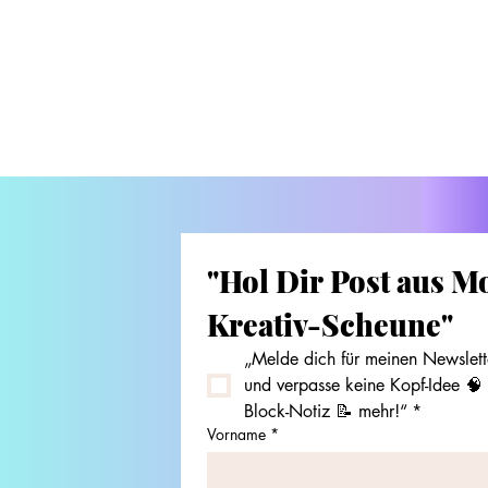
"Hol Dir Post aus Mo
Kreativ-Scheune"
„Melde dich für meinen Newslette
und verpasse keine Kopf-Idee 🧠 
Block-Notiz 📝 mehr!“
*
Vorname
*