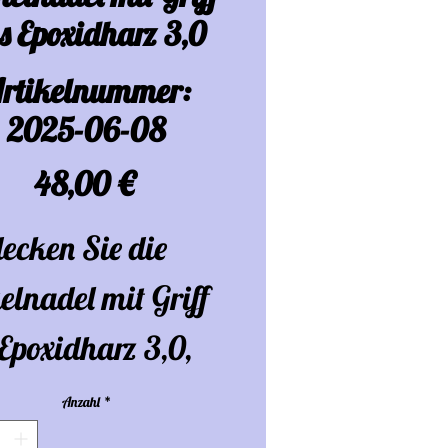
s Epoxidharz 3,0
rtikelnummer:
2025-06-08
Preis
48,00 €
ecken Sie die
lnadel mit Griff
Epoxidharz 3,0,
einzigartiges und
Anzahl
*
gefertigtes