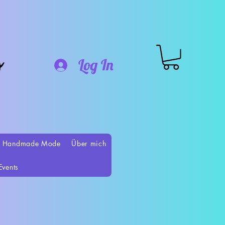
o
Log In
 Handmade Mode
Über mich
Events