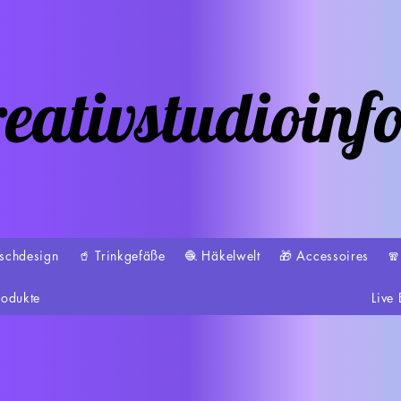
eativstudioinf
schdesign
🥤 Trinkgefäße
🧶 Häkelwelt
🎁 Accessoires

rodukte
Live 