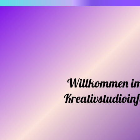
Willkommen i
Kreativstudioin