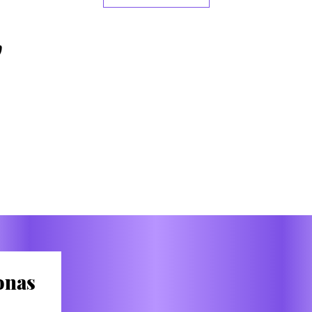
Deta
Han
w
gefe
Gönn
bes
Häk
geni
Stun
und
nas 