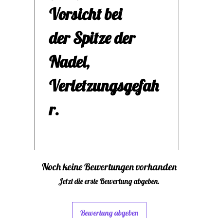
ein 
Vorsicht bei
ang
der Spitze der
Hand
Nadel,
und
Verletzungsgefah
Häk
r.
Jede
uns
Noch keine Bewertungen vorhanden
ist 
Jetzt die erste Bewertung abgeben.
das 
Bewertung abgeben