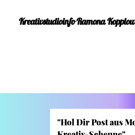
Kreativstudioinfo Ramona Kopplo
"Hol Dir Post aus Mo
Kreativ-Scheune"