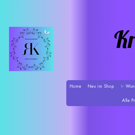
Kr
Home
Neu im Shop
✨ Wun
Alle P