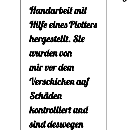
Hef
Handarbeit mit
vie
Hilfe eines Plotters
sie 
hergestellt. Sie
dei
wurden von
ein
mir vor dem
einz
Verschicken auf
Das 
Schäden
der
kontrolliert und
Schi
sind deswegen