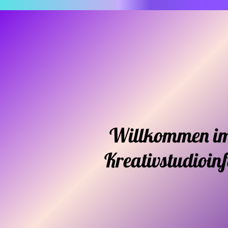
Willkommen i
Kreativstudioin