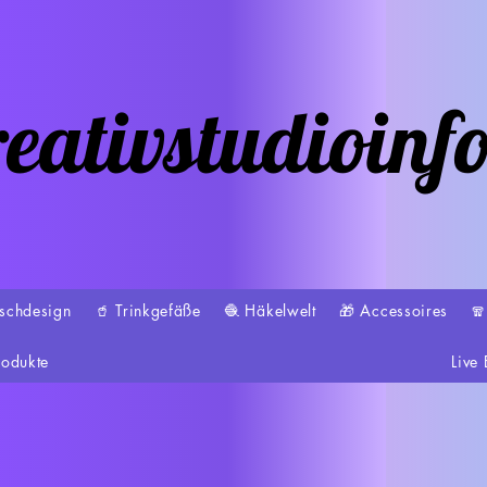
eativstudioinf
schdesign
🥤 Trinkgefäße
🧶 Häkelwelt
🎁 Accessoires

rodukte
Live 