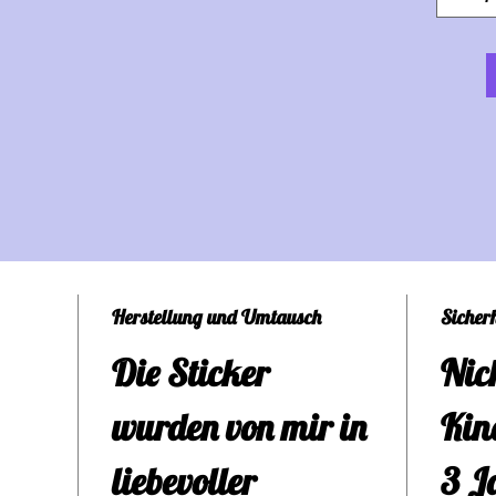
für 
Desi
Erhä
glit
tra
Aus
Herstellung und Umtausch
Sicher
sich
Die Sticker
Nic
perf
wurden von mir in
Kin
von
liebevoller
3 J