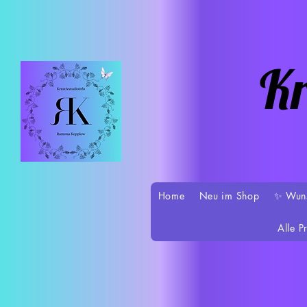
Kr
Home
Neu im Shop
✨ Wun
Alle P