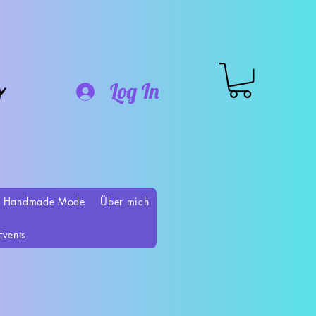
o
Log In
 Handmade Mode
Über mich
Events