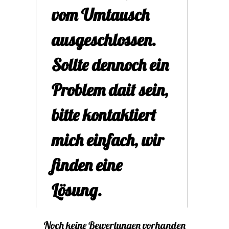
Korb
vom Umtausch
schm
ausgeschlossen.
abs
Sollte dennoch ein
Problem dait sein,
für 
bitte kontaktiert
Stic
mich einfach, wir
Brin
finden eine
dies
Lösung.
Sti
von 
Noch keine Bewertungen vorhanden