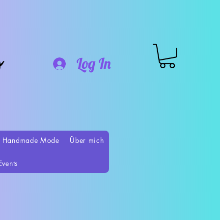
o
Log In
 Handmade Mode
Über mich
Events