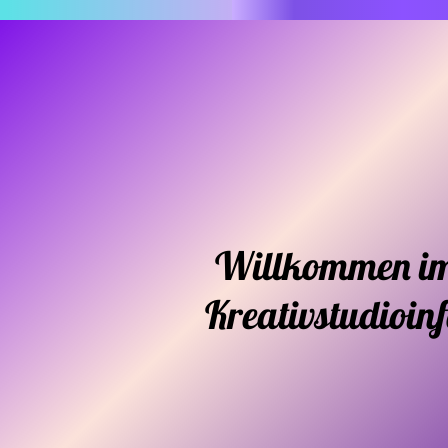
Willkommen i
Kreativstudioin