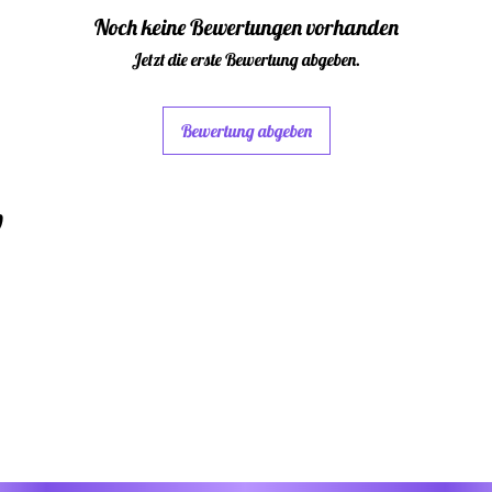
Noch keine Bewertungen vorhanden
sie 
Jetzt die erste Bewertung abgeben.
aus
Bewertung abgeben
Tem
ng s
w
hina
nach
ger
Was
und