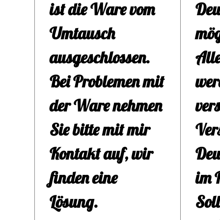
ist die Ware vom
Deu
sei
Umtausch
mög
ist 
ausgeschlossen.
All
for
Bei Problemen mit
wer
extr
der Ware nehmen
ver
schn
Sie bitte mit mir
Ver
Zude
Kontakt auf, wir
Deu
anti
finden eine
im P
alle
Lösung.
Soll
was 