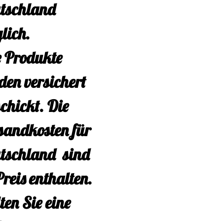
tschland
digen Glanz und
lich.
farb- und
e Produkte
mbeständig,
den versichert
em reißfest, sowie
schickt. Die
ell trocknend.
sandkosten für
m ist sie
tschland sind
bakteriell und
reis enthalten.
rgikerfreundlich,
ten Sie eine
bedeutet, dass sie