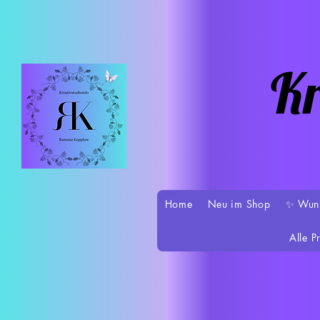
Kr
Home
Neu im Shop
✨ Wun
Alle P