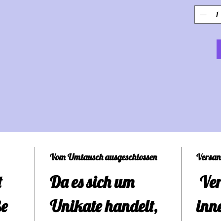
Bab
Milc
exqu
sin
bis 
eine
Vom Umtausch ausgeschlossen
Versan
bee
t
Da es sich um
Ver
Eige
ße
Unikate handelt,
inn
Milc