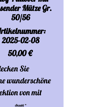
sender Mütze Gr.
50/56
rtikelnummer:
2025-02-08
Preis
50,00 €
decken Sie
ne wunderschöne
ektion von mit
e gehäkelter
Anzahl
*