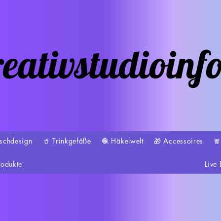
eativstudioinf
schdesign
🥤 Trinkgefäße
🧶 Häkelwelt
🎁 Accessoires

rodukte
Live 