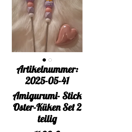
Artikelnummer:
2025-05-41
Amigurumi- Stick
Oster-Küken Set 2
teilig