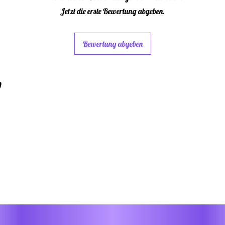
sich
Jetzt die erste Bewertung abgeben.
Stic
Bewertung abgeben
lass
Ihre
w
Proj
Etw
ent
Büc