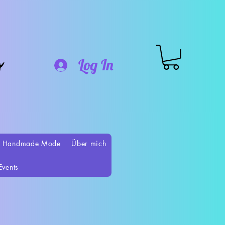
o
Log In
 Handmade Mode
Über mich
Events