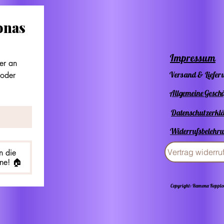
nas 
Impressum
r an 
Versand & Liefer
oder 
Allgemeine Gesch
Datenschutzerkl
Widerrufsbelehr
Vertrag widerru
n die
ne! 🏠
Copyright: Ramona Koppl