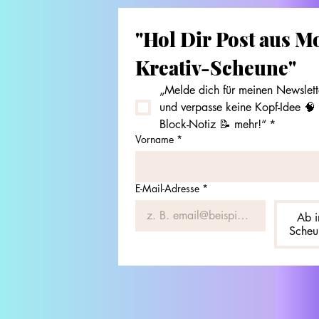
"Hol Dir Post aus Mo
Kreativ-Scheune"
„Melde dich für meinen Newslette
und verpasse keine Kopf-Idee 🧠 
Block-Notiz 📝 mehr!“
*
Vorname
*
E-Mail-Adresse
*
Ab i
Scheu