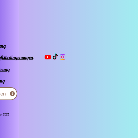
ung
äftsbedingenungen
ärung
ung
fen
ow 2025