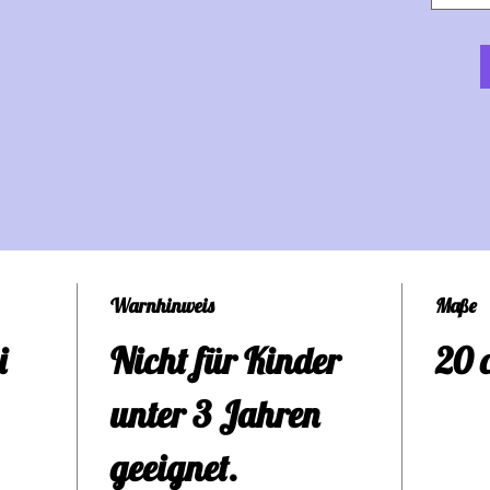
Ami
befe
sein
Desi
Ihne
Warnhinweis
Maße
Läch
i
Nicht für Kinder
20 
Lipp
unter 3 Jahren
Sie 
geeignet.