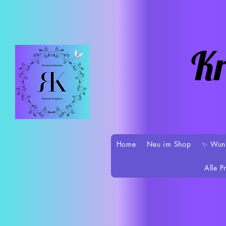
Kr
Home
Neu im Shop
✨ Wun
Alle P