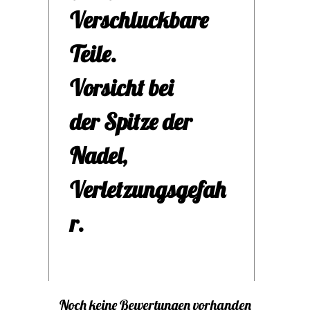
Näh
Verschluckbare
erl
Teile.
Dies
Vorsicht bei
Helf
der Spitze der
have
Nadel,
ger
Verletzungsgefah
hers
r.
sich
einf
Noch keine Bewertungen vorhanden