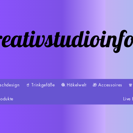
eativstudioinf
schdesign
🥤 Trinkgefäße
🧶 Häkelwelt
🎁 Accessoires

rodukte
Live 