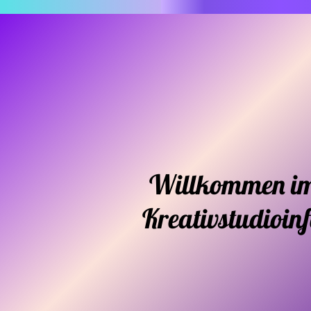
Willkommen i
Kreativstudioin