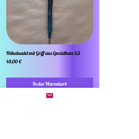
Häkelnadel mit Griff aus Epoxidharz 3,5
Preis
48,00 €
In den Warenkorb
New Collection