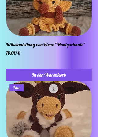
Häkelanleitung von Biene " Honigschnute"
Preis
10,00 €
In den Warenkorb
New