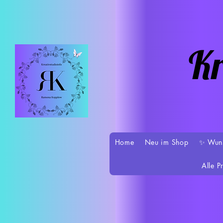
Kr
Home
Neu im Shop
✨ Wun
Alle P