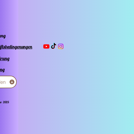
ung
äftsbedingenungen
ärung
ung
fen
ow 2025