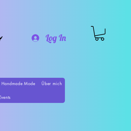
o
Log In
 Handmade Mode
Über mich
Events