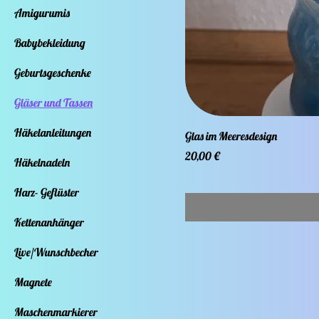
Amigurumis
Babybekleidung
Geburtsgeschenke
Gläser und Tassen
Häkelanleitungen
Glas im Meeresdesign
Preis
20,00 €
Häkelnadeln
Harz- Geflüster
Kettenanhänger
Live/Wunschbecher
Magnete
Maschenmarkierer