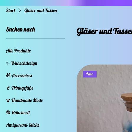
Start
Gläser und Tassen
Suchen nach
Gläser und Tasse
Alle Produkte
✨ Wunschdesign
New
🎁 Accessoires
🥤 Trinkgefäße
🧣 Handmade Mode
🧶 Häkelwelt
Amigurumi-Sticks