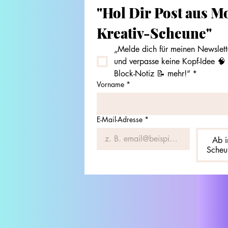
"Hol Dir Post aus Mo
Kreativ-Scheune"
„Melde dich für meinen Newslette
und verpasse keine Kopf-Idee 🧠 
Block-Notiz 📝 mehr!“
*
Vorname
*
E-Mail-Adresse
*
Ab i
Scheu