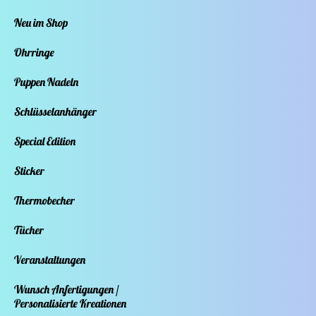
Neu im Shop
Ohrringe
Puppen Nadeln
Schlüsselanhänger
Special Edition
Sticker
Thermobecher
Tücher
Veranstaltungen
Wunsch Anfertigungen /
Personalisierte Kreationen