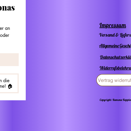
nas 
Impressum
r an 
Versand & Liefer
oder 
Allgemeine Gesch
Datenschutzerkl
Widerrufsbelehr
Vertrag widerru
n die
ne! 🏠
Copyright: Ramona Koppl