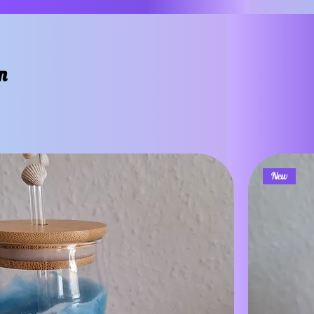
n
New