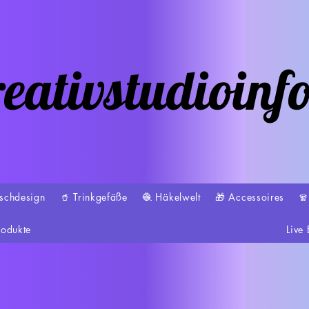
eativstudioinf
schdesign
🥤 Trinkgefäße
🧶 Häkelwelt
🎁 Accessoires

rodukte
Live 